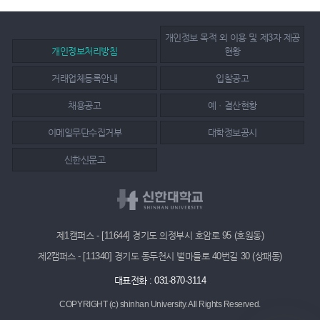
개인정보 목적 외 이용 및 제3자 제공
개인정보처리방침
현황
거래업체등록안내
입찰공고
채용공고
예ㆍ결산현황
이메일무단수집거부
대학정보공시
신한신문고
제1캠퍼스 - [11644] 경기도 의정부시 호암로 95 (호원동)
제2캠퍼스 - [11340] 경기도 동두천시 벌마들로 40번길 30 (상패동)
대표전화 : 031-870-3114
COPYRIGHT (c) shinhan University.
All Rights Reserved.