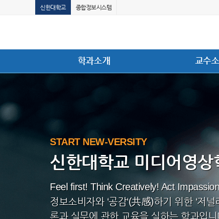
신한대학교
종합정보시스템
학과소개
교수
START NEW-VERSITY
신한대학교 미디어영상
Feel first! Think Creatively! Act Impassion
정보소비자와 ‘공감‘(共感)하기 위한 ‘저
론과 실무에 관한 교육을 실하는 학과입니