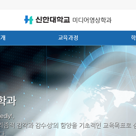
미디어영상학과
소개
교육과정
학
학과
edly!,
널리즘적 감각과 감수성’의 함양을 기초적인 교육목표로 
다.